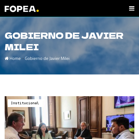
GOBIERNO DE JAVIER
MILEI
-
Home
Gobierno de Javier Milei
Institucional