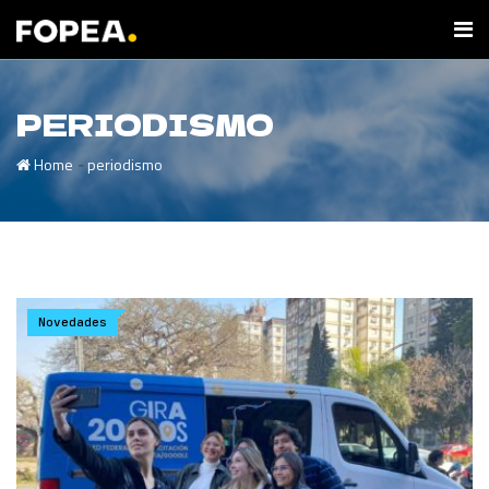
PERIODISMO
-
Home
periodismo
Novedades