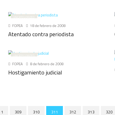
UNCATEGORIZED
FOPEA
18 de febrero de 2008
Atentado contra periodista
UNCATEGORIZED
FOPEA
8 de febrero de 2008
Hostigamiento judicial
1
309
310
311
312
313
320