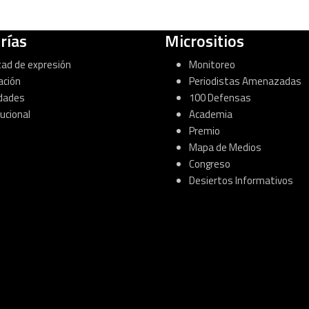
rías
Micrositios
tad de expresión
Monitoreo
ación
Periodistas Amenazadas
dades
100 Defensas
tucional
Academia
Premio
Mapa de Medios
Congreso
Desiertos Informativos