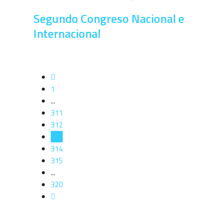
Segundo Congreso Nacional e
Internacional
1
...
311
312
313
314
315
...
320