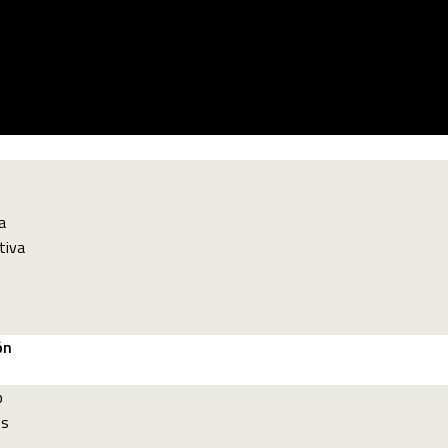
a
tiva
ón
p
es