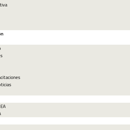
tiva
ón
p
es
acitaciones
ticias
PEA
A