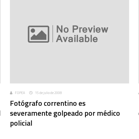
FOPEA
15 de julio de 2008
Fotógrafo correntino es
l
severamente golpeado por médico
policial